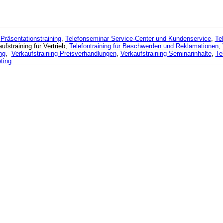
,
Präsentationstraining
,
Telefonseminar Service-Center und Kundenservice
,
Te
ufstraining für Vertrieb,
Telefontraining für Beschwerden und Reklamationen
,
ng
,
Verkaufstraining Preisverhandlungen
,
Verkaufstraining Seminarinhalte
,
Te
ting