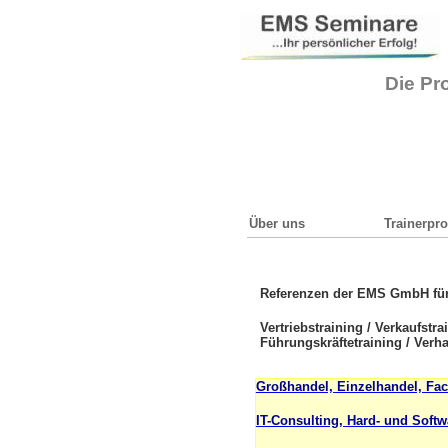
Die Pro
Über uns
Trainerprof
Referenzen der EMS GmbH für
Vertriebstraining / Verkaufstra
Führungskräftetraining / Verha
Großhandel, Einzelhandel, Fa
IT-Consulting, Hard- und Soft